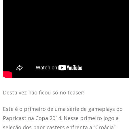
Desta vez não ficou só no teaser!
Este é o primeiro de uma série de gameplays do
Papricast na Copa 2014. Nesse primeiro jogo a
seleção dos papricasters enfrenta a “Croácia”.