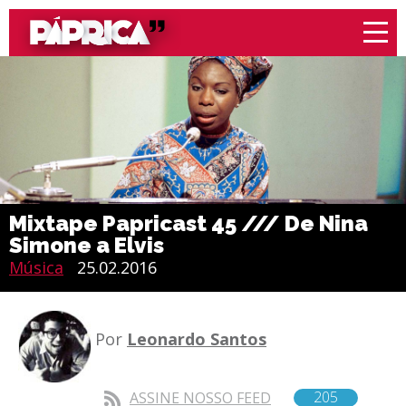
Mixtape Papricast 45 /// De Nina
Simone a Elvis
Música
25.02.2016
Por
Leonardo Santos
205
ASSINE NOSSO FEED