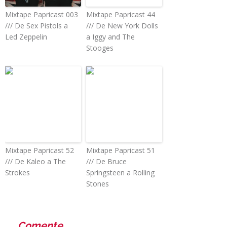
Mixtape Papricast 003
Mixtape Papricast 44
/// De Sex Pistols a
/// De New York Dolls
Led Zeppelin
a Iggy and The
Stooges
Mixtape Papricast 52
Mixtape Papricast 51
/// De Kaleo a The
/// De Bruce
Strokes
Springsteen a Rolling
Stones
Comente