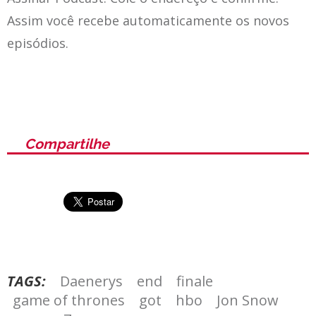
Assim você recebe automaticamente os novos
episódios.
Compartilhe
TAGS:
Daenerys
end
finale
game of thrones
got
hbo
Jon Snow