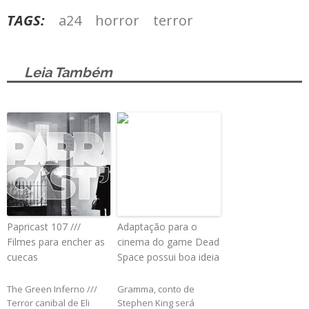
TAGS:
a24
horror
terror
Leia Também
Papricast 107 ///
Adaptação para o
Filmes para encher as
cinema do game Dead
cuecas
Space possui boa ideia
The Green Inferno ///
Gramma, conto de
Terror canibal de Eli
Stephen King será