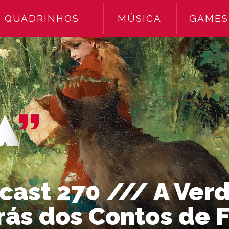
QUADRINHOS
MÚSICA
GAMES
cast 270 /// A Ver
rás dos Contos de 