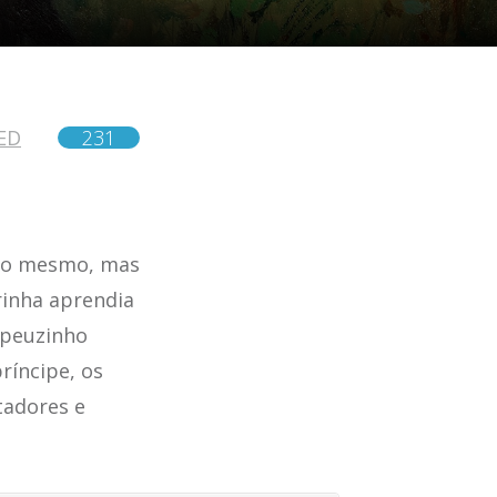
ED
231
são mesmo, mas
rinha aprendia
apeuzinho
ríncipe, os
tadores e