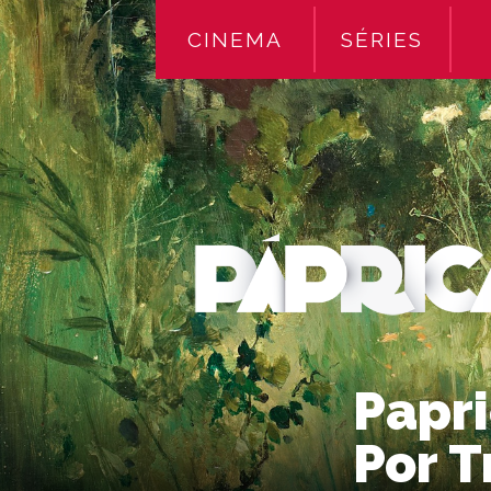
CINEMA
SÉRIES
Papri
Por T