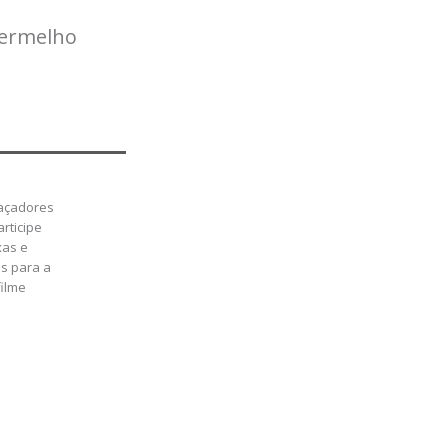
vermelho
Caçadores
articipe
xas e
s para a
filme