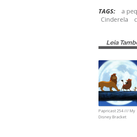
TAGS:
a peq
Cinderela
Leia Tam
Papricast 254 /// My
Disney Bracket