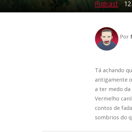
Podcast
12
Por
Tá achando qu
antigamente o
a ter medo da
Vermelho cani
contos de fad
sombrios do q