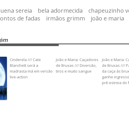
uena sereia
bela adormecida
chapeuzinho 
contos de fadas
irmãos grimm
joão e maria
bém
Cinderela /// Cate
João e Maria: Caçadores
João e Maria: 
Blanchett será a
de Bruxas /// Diversão,
de Bruxas /// P
madrasta má em versão
tiros e muito sangue
da caça às bru
live-action
ganhe ingresso
pré-estreia do 