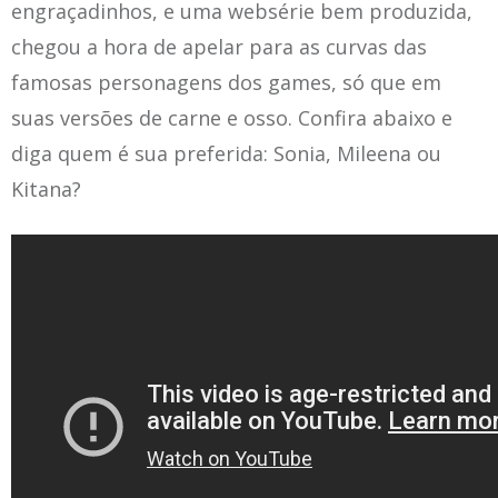
engraçadinhos, e uma websérie bem produzida,
chegou a hora de apelar para as curvas das
famosas personagens dos games, só que em
suas versões de carne e osso. Confira abaixo e
diga quem é sua preferida: Sonia, Mileena ou
Kitana?