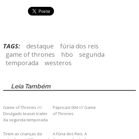
TAGS:
destaque
fúria dos reis
game of thrones
hbo
segunda
temporada
westeros
Leia Também
Game of Thrones ///
Papricast 004 /// Game
Divulgado teaser trailer
of Thrones
da segunda temporada
Tirem as crianças da
A Fúria dos Reis. A