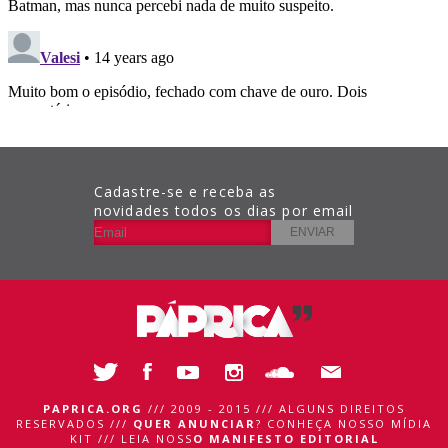
Cadastre-se e receba as
novidades todos os dias por email
PAPRICA.ORG
/// 2009 - 2015 /// ALGUNS DIREITOS
RESERVADOS ///
QUER ANUNCIAR
?
CONHEÇA NOSSO MÍDIA
KIT
///
LEIA NOSS
O MANIFESTO EDITORIAL