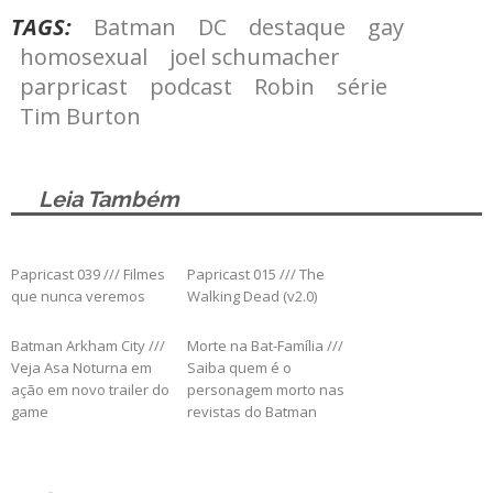
TAGS:
Batman
DC
destaque
gay
homosexual
joel schumacher
parpricast
podcast
Robin
série
Tim Burton
Leia Também
Papricast 039 /// Filmes
Papricast 015 /// The
que nunca veremos
Walking Dead (v2.0)
Batman Arkham City ///
Morte na Bat-Família ///
Veja Asa Noturna em
Saiba quem é o
ação em novo trailer do
personagem morto nas
game
revistas do Batman