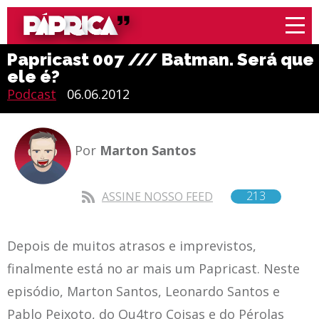
Papricast 007 /// Batman. Será que
ele é?
Podcast
06.06.2012
Por
Marton Santos
213
ASSINE NOSSO FEED
Depois de muitos atrasos e imprevistos,
finalmente está no ar mais um Papricast. Neste
episódio, Marton Santos, Leonardo Santos e
Pablo Peixoto, do
Qu4tro Coisas
e do
Pérolas