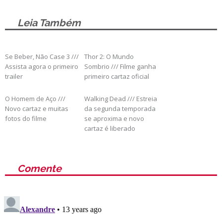
Leia Também
Se Beber, Não Case 3 ///
Thor 2: O Mundo
Assista agora o primeiro
Sombrio /// Filme ganha
trailer
primeiro cartaz oficial
O Homem de Aço ///
Walking Dead /// Estreia
Novo cartaz e muitas
da segunda temporada
fotos do filme
se aproxima e novo
cartaz é liberado
Comente