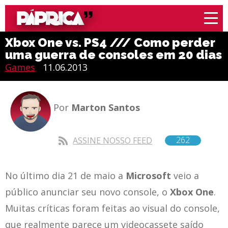
Xbox One vs. PS4 /// Como perder
uma guerra de consoles em 20 dias
Games
11.06.2013
Por
Marton Santos
262
ASSINE NOSSO FEED
No último dia 21 de maio a
Microsoft
veio a
público anunciar seu novo console, o
Xbox One
.
Muitas críticas foram feitas ao visual do console,
que realmente parece um videocassete saído