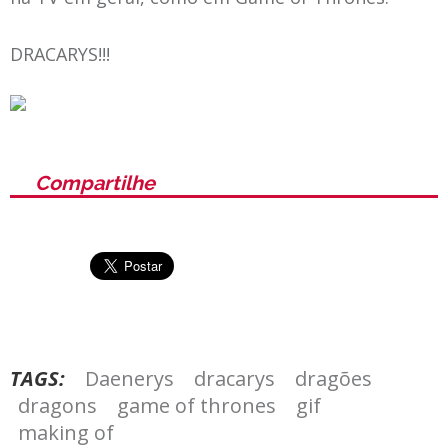
DRACARYS!!!
Compartilhe
TAGS:
Daenerys
dracarys
dragões
dragons
game of thrones
gif
making of