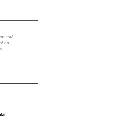
on está
ará da
a