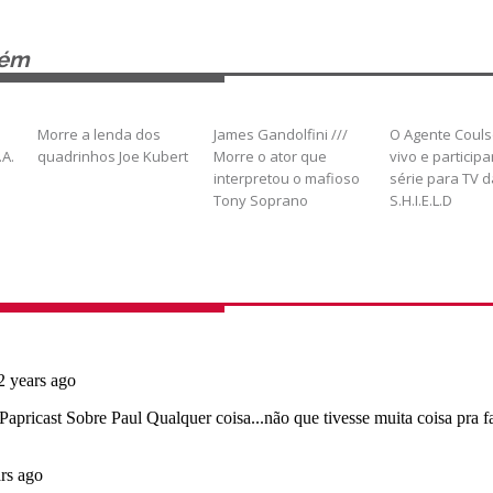
bém
Morre a lenda dos
James Gandolfini ///
O Agente Couls
.A.
quadrinhos Joe Kubert
Morre o ator que
vivo e particip
interpretou o mafioso
série para TV d
Tony Soprano
S.H.I.E.L.D