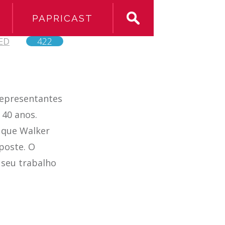
PAPRICAST
ED
422
representantes
 40 anos.
 que Walker
poste. O
 seu trabalho