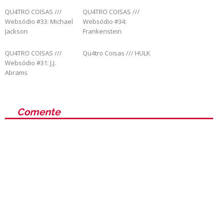
QU4TRO COISAS ///
QU4TRO COISAS ///
Websódio #33: Michael
Websódio #34:
Jackson
Frankenstein
QU4TRO COISAS ///
Qu4tro Coisas /// HULK
Websódio #31: J.J.
Abrams
Comente