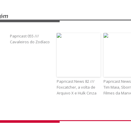
bém
Papricast 055 ///
Cavaleiros do Zodíaco
Papricast News 82 ///
Papricast News 
Foxcatcher, a volta de
Tim Maia, Sborn
Arquivo X e Hulk Cinza
Filmes da Marv