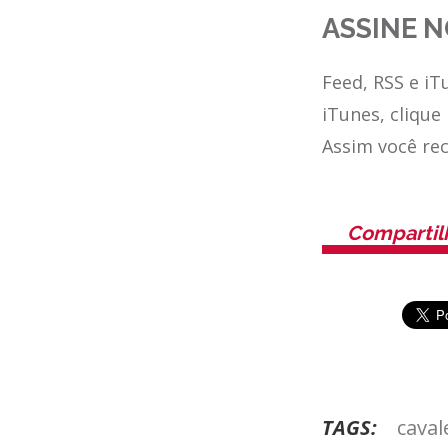
ASSINE N
Feed, RSS e iT
iTunes, clique
Assim você re
Compartil
TAGS:
caval