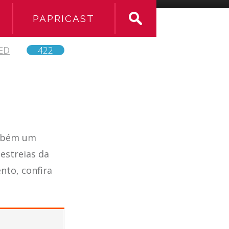
PAPRICAST
ED
422
ambém um
 estreias da
nto, confira