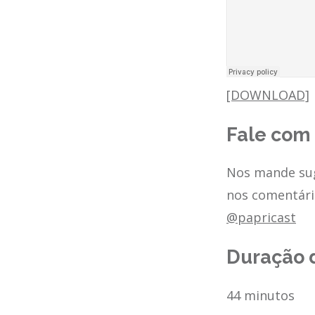
[DOWNLOAD]
Fale com
Nos mande sug
nos comentári
@papricast
Duração 
44 minutos