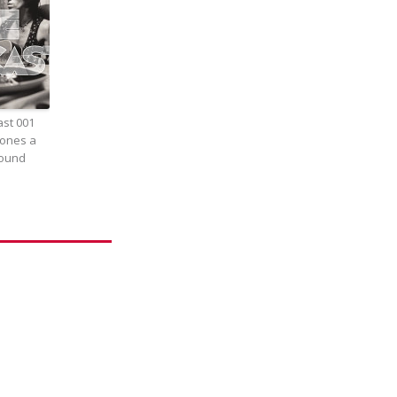
ast 001
tones a
round