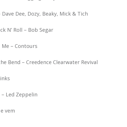
– Dave Dee, Dozy, Beaky, Mick & Tich
ck N’ Roll – Bob Segar
e Me – Contours
the Bend – Creedence Clearwater Revival
Kinks
 – Led Zeppelin
ue vem