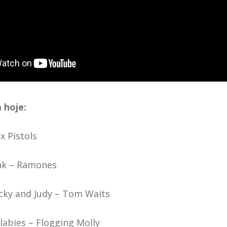
 hoje:
x Pistols
unk – Ramones
acky and Judy – Tom Waits
labies – Flogging Molly