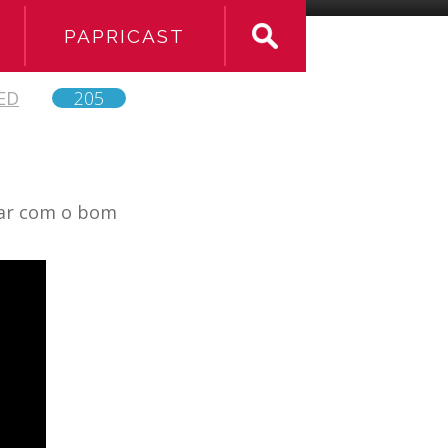
PAPRICAST
ED
205
eçar com o bom