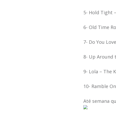
5- Hold Tight 
6- Old Time Ro
7- Do You Lov
8- Up Around 
9- Lola – The 
10- Ramble On
Até semana q