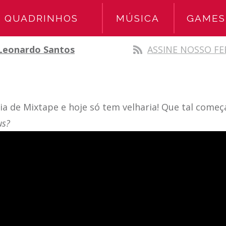
QUADRINHOS
MÚSICA
GAMES
Leonardo Santos
ASSINE NOSSO FE
dia de Mixtape e hoje só tem velharia! Que tal com
ous?