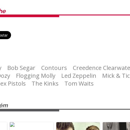
he
y
Bob Segar
Contours
Creedence Clearwate
Dozy
Flogging Molly
Led Zeppelin
Mick & Ti
ex Pistols
The Kinks
Tom Waits
bém