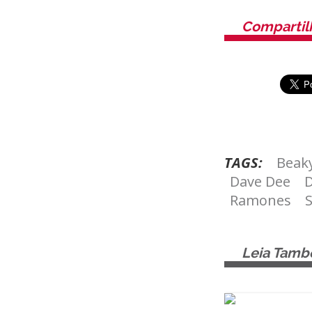
Compartil
TAGS:
Beak
Dave Dee
Ramones
S
Leia Tam