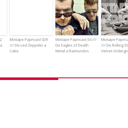
02
Mixtape Papricast 029
Mixtape Papricast 50 ///
Mixtape Papric
 a
/// De Led Zeppelin a
De Eagles of Death
/// De Rolling S
Cake
Metal a Raimundos
Velvet Underg