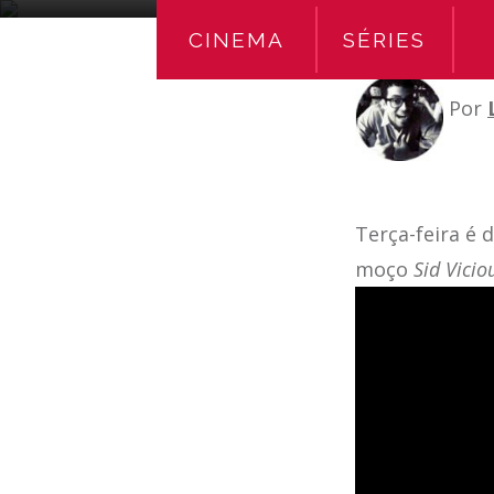
CINEMA
SÉRIES
Por
Terça-feira é 
moço
Sid Vici