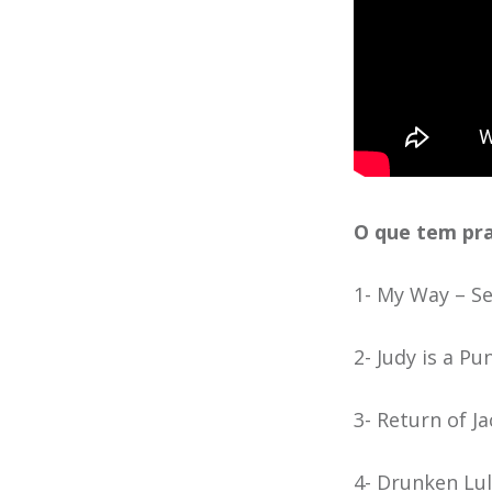
O que tem pra
1- My Way – Se
2- Judy is a P
3- Return of J
4- Drunken Lul