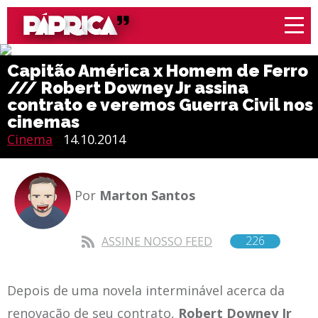
Capitão América x Homem de Ferro
/// Robert Downey Jr assina
contrato e veremos Guerra Civil nos
cinemas
Cinema
14.10.2014
Por
Marton Santos
226
ASSINE NOSSO FEED
Depois de uma novela interminável acerca da
renovação de seu contrato,
Robert Downey Jr