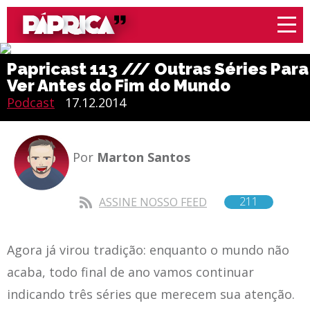
Papricast 113 /// Outras Séries Para
Ver Antes do Fim do Mundo
Podcast
17.12.2014
Por
Marton Santos
211
ASSINE NOSSO FEED
Agora já virou tradição: enquanto o mundo não
acaba, todo final de ano vamos continuar
indicando três séries que merecem sua atenção.