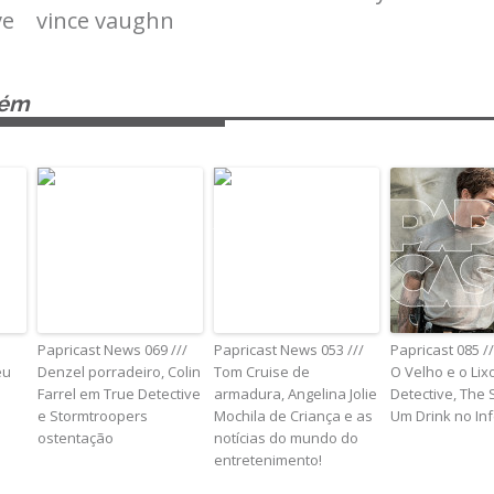
ve
vince vaughn
bém
Papricast News 069 ///
Papricast News 053 ///
Papricast 085 /
eu
Denzel porradeiro, Colin
Tom Cruise de
O Velho e o Lix
Farrel em True Detective
armadura, Angelina Jolie
Detective, The 
e Stormtroopers
Mochila de Criança e as
Um Drink no In
ostentação
notícias do mundo do
entretenimento!