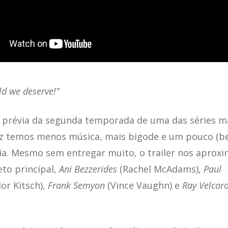
ld we deserve!”
 prévia da segunda temporada de uma das séries mai
ez temos menos música, mais bigode e um pouco (
ria. Mesmo sem entregar muito, o trailer nos apro
to principal,
Ani Bezzerides
(Rachel McAdams),
Paul
or Kitsch),
Frank Semyon
(Vince Vaughn) e
Ray Velcor