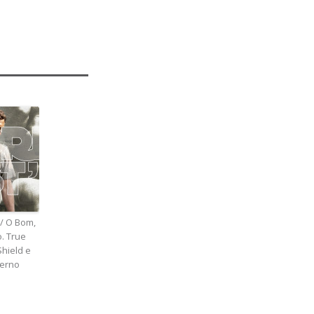
// O Bom,
o. True
Shield e
ferno