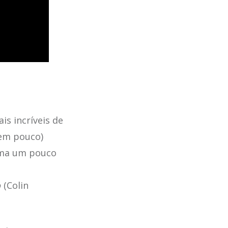
s incríveis de
bem pouco)
xima um pouco
o
(Colin