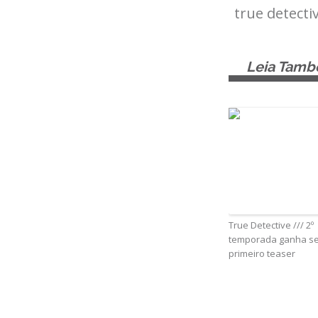
true detecti
Leia Tam
True Detective /// 2º
temporada ganha s
primeiro teaser