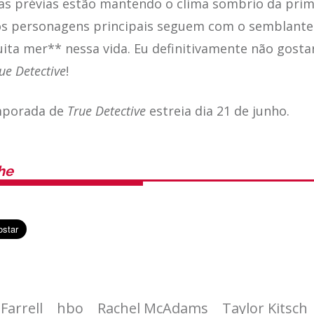
as prévias estão mantendo o clima sombrio da prim
s personagens principais seguem com o semblante
ta mer** nessa vida. Eu definitivamente não gosta
ue Detective
!
mporada de
True Detective
estreia dia 21 de junho.
he
 Farrell
hbo
Rachel McAdams
Taylor Kitsch