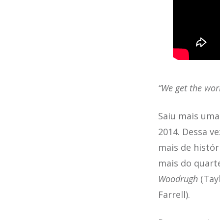
“We get the wor
Saiu mais uma
2014. Dessa v
mais de histó
mais do quarte
Woodrugh
(Tayl
Farrell).