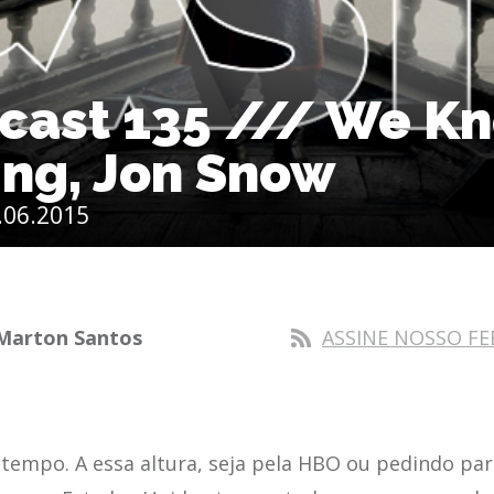
icast 135 /// We K
ing, Jon Snow
.06.2015
Marton Santos
ASSINE NOSSO FE
 tempo. A essa altura, seja pela HBO ou pedindo pa