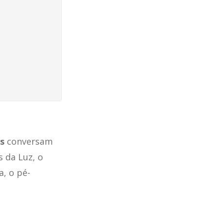
s
conversam
 da Luz, o
a, o pé-