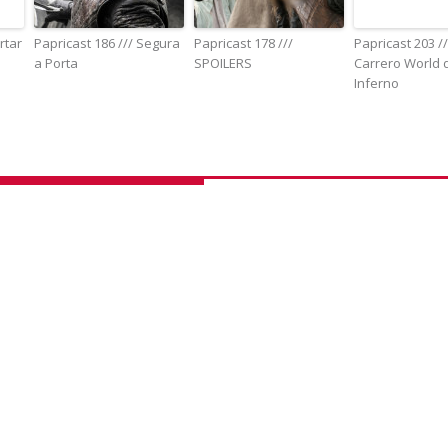
rtar
Papricast 186 /// Segura
Papricast 178 ///
Papricast 203 /
a Porta
SPOILERS
Carrero World 
Inferno