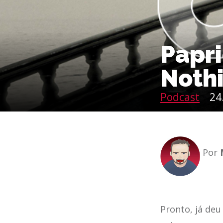
Papr
Noth
Podcast
24
Por
Pronto, já deu