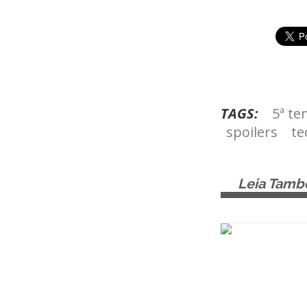
TAGS:
5ª t
spoilers
te
Leia Tam