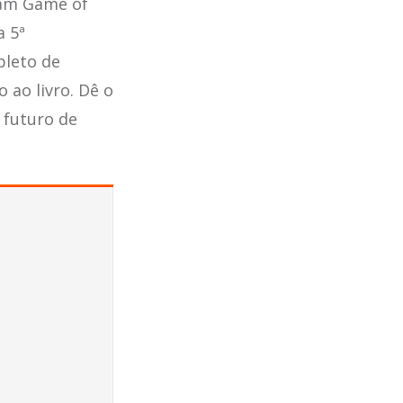
ham Game of
a 5ª
pleto de
 ao livro. Dê o
 futuro de