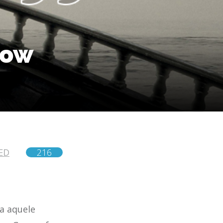
now
ED
216
ra aquele