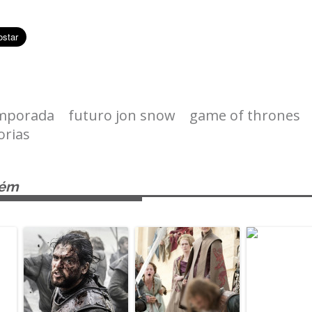
emporada
futuro jon snow
game of thrones
orias
bém