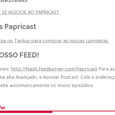
 SE ASSOCIE AO PAPRICAST
 Papricast
loja no Tanlup para comprar as nossas camisetas
OSSO FEED!
unes:
http://feeds.feedburner.com/Papricast
Para as
 na aba Avançado, e Assinar Podcast. Cole o endereç
cebe automaticamente os novos episódios.
he