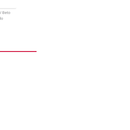
// Beto
do