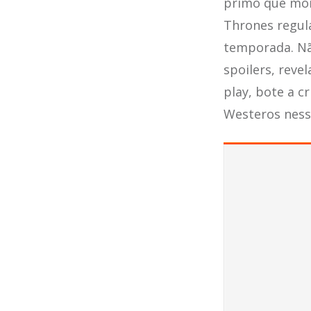
primo que mor
Thrones regula
temporada. Nã
spoilers, reve
play, bote a c
Westeros ness