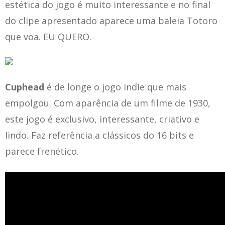
estética do jogo é muito interessante e no final
do clipe apresentado aparece uma baleia Totoro
que voa. EU QUERO.
Cuphead
é de longe o jogo indie que mais
empolgou. Com aparência de um filme de 1930,
este jogo é exclusivo, interessante, criativo e
lindo. Faz referência a clássicos do 16 bits e
parece frenético.