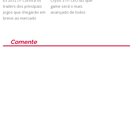
E3 2012 /// Confira os
Crysis 3 /// CEO diz que
trailers dos principais
game será o mais
jogos que chegarão em
avançado de todos
breve ao mercado
Comente