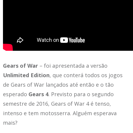
Gears of War
– foi apresentada a versão
Unlimited Edition
, que conterá todos os jogos
de Gears of War lançados até então e o tão
esperado
Gears 4
. Previsto para o segundo
semestre de 2016, Gears of War 4 é tenso,
intenso e tem motosserra. Alguém esperava
mais?