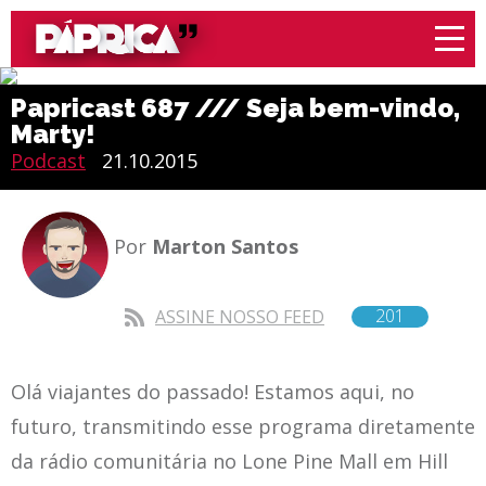
Papricast 687 /// Seja bem-vindo,
Marty!
Podcast
21.10.2015
Por
Marton Santos
201
ASSINE NOSSO FEED
Olá viajantes do passado! Estamos aqui, no
futuro, transmitindo esse programa diretamente
da rádio comunitária no Lone Pine Mall em Hill