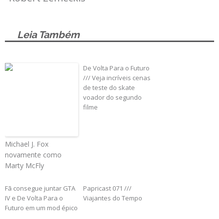
Leia Também
De Volta Para o Futuro
/// Veja incríveis cenas
de teste do skate
voador do segundo
filme
Michael J. Fox
novamente como
Marty McFly
Fã consegue juntar GTA
Papricast 071 ///
IV e De Volta Para o
Viajantes do Tempo
Futuro em um mod épico