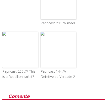
Papricast 235 /// mãe!
Papricast 205 /// This
Papricast 144 ///
is a Rebellion isn’t it?
Detetive de Verdade 2
Comente