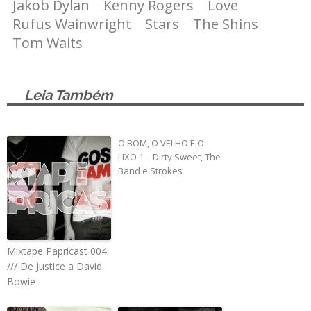
Jakob Dylan
Kenny Rogers
Love
Rufus Wainwright
Stars
The Shins
Tom Waits
Leia Também
O BOM, O VELHO E O
LIXO 1 – Dirty Sweet, The
Band e Strokes
Mixtape Papricast 004
/// De Justice a David
Bowie