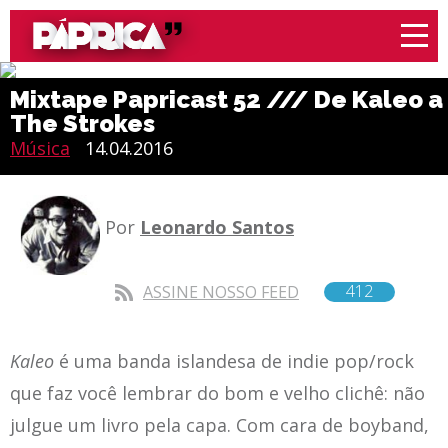
Mixtape Papricast 52 /// De Kaleo a
The Strokes
Música
14.04.2016
Por
Leonardo Santos
412
ASSINE NOSSO FEED
Kaleo
é uma banda islandesa de indie pop/rock
que faz você lembrar do bom e velho clichê: não
julgue um livro pela capa. Com cara de boyband,