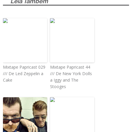
Leia Também
Mixtape Papricast 029
Mixtape Papricast 44
/// De Led Zeppelin a
/// De New York Dolls
Cake
a Iggy and The
Stooges