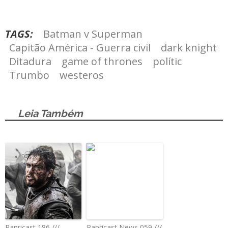
TAGS:
Batman v Superman
Capitão América - Guerra civil
dark knight
Ditadura
game of thrones
polític
Trumbo
westeros
Leia Também
Papricast 186 ///
Papricast News 059 ///