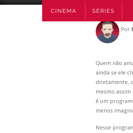
CINEMA
SÉRIES
Por
Quem não ama 
ainda se ele c
diretamente, c
mesmo assim n
é um programa 
menos imagina
Nesse progra