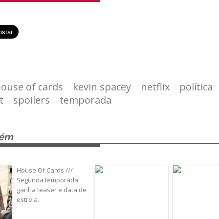
ouse of cards
kevin spacey
netflix
política
t
spoilers
temporada
bém
House Of Cards ///
Segunda temporada
ganha teaser e data de
estreia.