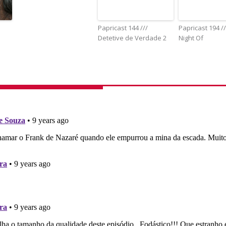
Papricast 144 ///
Papricast 194 /
Detetive de Verdade 2
Night Of