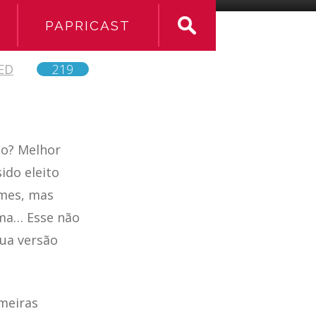
PAPRICAST
ED
219
mo? Melhor
ido eleito
imes, mas
ma… Esse não
sua versão
meiras