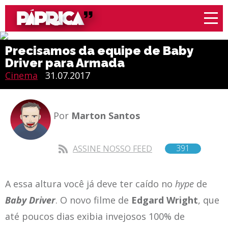
Precisamos da equipe de Baby
Driver para Armada
Cinema
31.07.2017
Por
Marton Santos
391
ASSINE NOSSO FEED
A essa altura você já deve ter caído no
hype
de
Baby Driver
. O novo filme de
Edgard Wright
, que
até poucos dias exibia invejosos 100% de