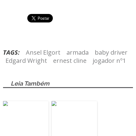
TAGS:
Ansel Elgort
armada
baby driver
Edgard Wright
ernest cline
jogador nº1
Leia Também