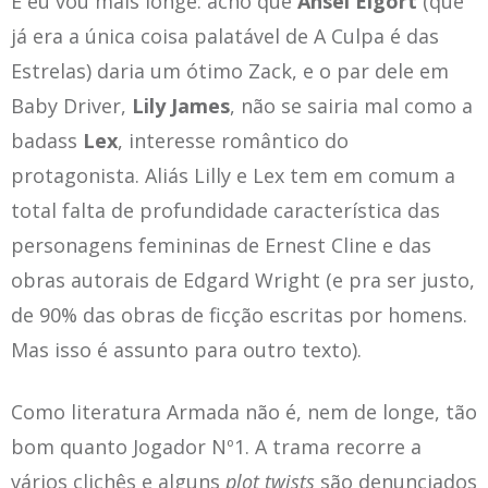
E eu vou mais longe: acho que
Ansel Elgort
(que
já era a única coisa palatável de A Culpa é das
Estrelas) daria um ótimo Zack, e o par dele em
Baby Driver,
Lily James
, não se sairia mal como a
badass
Lex
, interesse romântico do
protagonista. Aliás Lilly e Lex tem em comum a
total falta de profundidade característica das
personagens femininas de Ernest Cline e das
obras autorais de Edgard Wright (e pra ser justo,
de 90% das obras de ficção escritas por homens.
Mas isso é assunto para outro texto).
Como literatura Armada não é, nem de longe, tão
bom quanto Jogador Nº1. A trama recorre a
vários clichês e alguns
plot twists
são denunciados