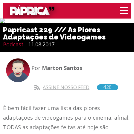
Papricast 229 /// As Piores
Adaptações de Videogames
Podcast
11.08.2017
Por
Marton Santos
428
ASSINE NOSSO FEED
É bem fácil fazer uma lista das piores
adaptações de videogames para o cinema, afinal,
TODAS as adaptações feitas até hoje são