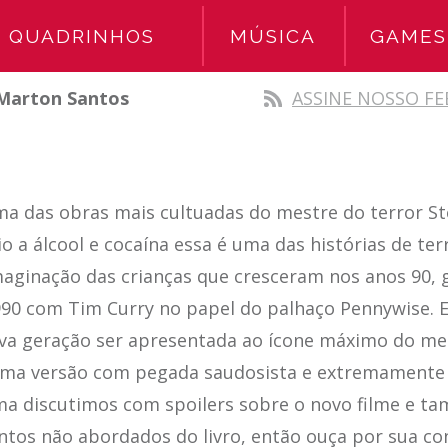
QUADRINHOS
MÚSICA
GAMES
Marton Santos
ASSINE NOSSO FE
Uma das obras mais cultuadas do mestre do terror S
o a álcool e cocaína essa é uma das histórias de ter
aginação das crianças que cresceram nos anos 90, 
990 com Tim Curry no papel do palhaço Pennywise. E,
va geração ser apresentada ao ícone máximo do me
ma versão com pegada saudosista e extremamente 
a discutimos com spoilers sobre o novo filme e t
tos não abordados do livro, então ouça por sua con