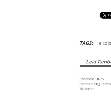
TAGS:
a coi
Leia Tam
Papricast 016 ///
Stephen King: O Mes
do Terror