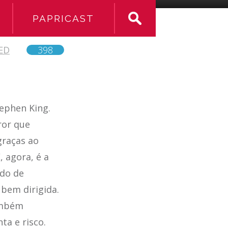
PAPRICAST
ED
398
tephen King.
ror que
graças ao
 agora, é a
do de
bem dirigida.
ambém
ta e risco.