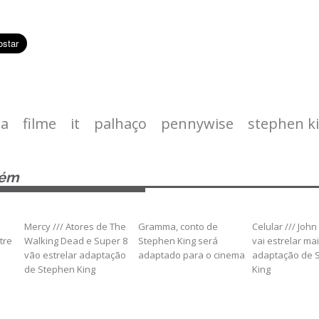
sa
filme
it
palhaço
pennywise
stephen k
bém
Mercy /// Atores de The
Gramma, conto de
Celular /// Joh
tre
Walking Dead e Super 8
Stephen King será
vai estrelar ma
vão estrelar adaptação
adaptado para o cinema
adaptação de 
de Stephen King
King