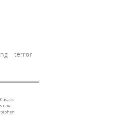
ing
terror
n Cusack
is uma
Stephen