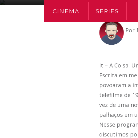
CINEMA
SÉRIES
Por
It – A Coisa. 
Escrita em mei
povoaram a im
telefilme de 1
vez de uma no
palhaços em u
Nesse program
discutimos pon