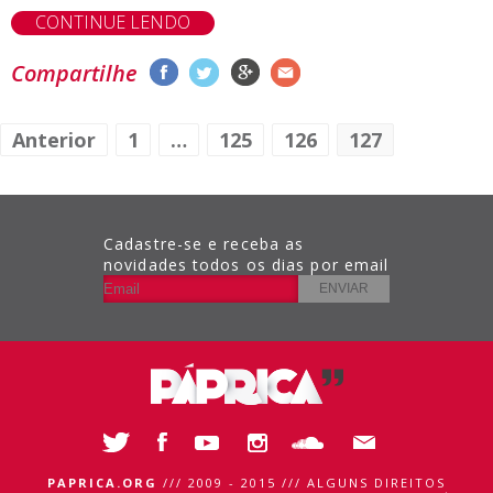
CONTINUE LENDO
Compartilhe
Anterior
1
…
125
126
127
Cadastre-se e receba as
novidades todos os dias por email
PAPRICA.ORG
/// 2009 - 2015 /// ALGUNS DIREITOS