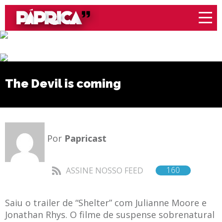
The Devil is coming
Por
Papricast
160
ASSINE NOSSO FEED
Saiu o trailer de “Shelter” com Julianne Moore e
Jonathan Rhys. O filme de suspense sobrenatural