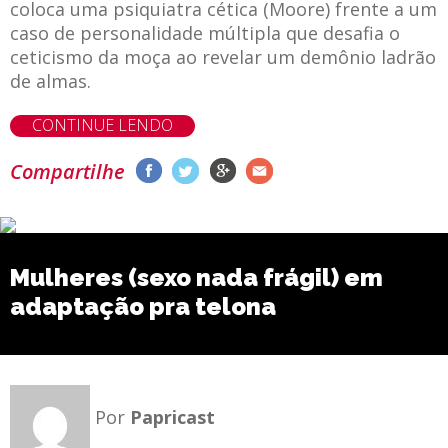
coloca uma psiquiatra cética (Moore) frente a um
caso de personalidade múltipla que desafia o
ceticismo da moça ao revelar um demônio ladrão
de almas.
CONTINUE LENDO
Compartilhe
Mulheres (sexo nada frágil) em
adaptação pra telona
Por
Papricast