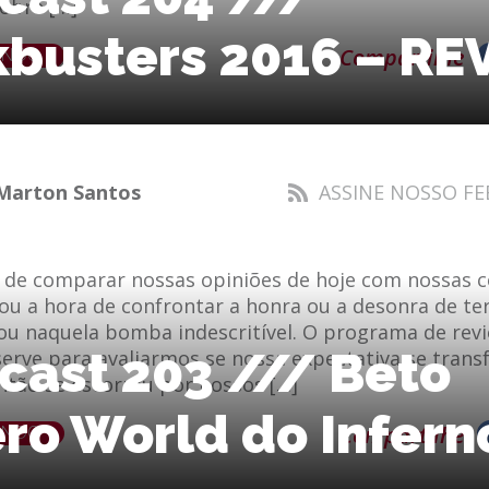
obre […]
kbusters 2016 – R
ENDO
Compartilhe
Marton Santos
ASSINE NOSSO FE
 de comparar nossas opiniões de hoje com nossas c
ou a hora de confrontar a honra ou a desonra de te
 ou naquela bomba indescritível. O programa de rev
cast 203 /// Beto
serve para avaliarmos se nossa expectativa se tran
ntão se escorreu por nossos […]
ro World do Infern
ENDO
Compartilhe