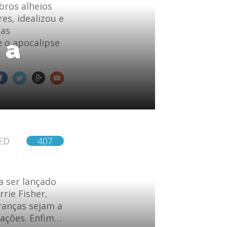
bros alheios
s, idealizou e
ias
 a
 o apocalipse
ED
407
a ser lançado
rie Fisher,
ranças sejam a
rações. Enfim…