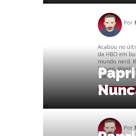
Por
Acabou no últ
da HBO em bus
mundo nerd. Re
Papri
futuro, Westw
mais assistido
Nunc
le
e-mail
CONTINUE L
Por