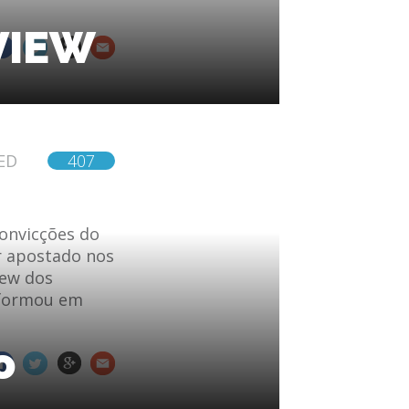
EVIEW
ED
407
onvicções do
r apostado nos
iew dos
sformou em
o