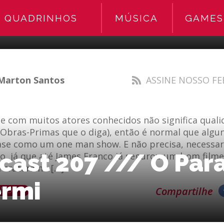
tor Só
QUADRINHOS
MÚSICA
GAMES
Marton Santos
ASSINE NOSSO FE
e com muitos atores conhecidos não significa quali
Obras-Primas que o diga), então é normal que algun
se como um one man show. E não precisa, necessar
cast 207 /// O Par
so, já que até James Franco já segurou um bom film
 cratera no […]
ermi
ENDO
Compartilhe