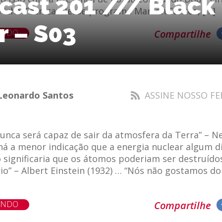
cast 201 /// Black
cha Técnica: Nesse programa Marton Santos, […]
r – S03
ENDO
Compartilhe
Leonardo Santos
ASSINE NOSSO FE
unca será capaz de sair da atmosfera da Terra” – 
há a menor indicação que a energia nuclear algum d
o significaria que os átomos poderiam ser destruíd
io” – Albert Einstein (1932) … “Nós não gostamos do
ENDO
Compartilhe