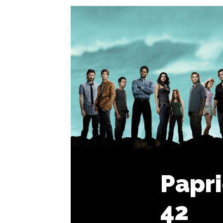
Papri
42