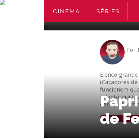
um A
CINEMA
SÉRIES
Por
Elenco grande 
(Caçadores de 
funcionem qua
Papri
talento pra is
dentro de uma
de F
le
e-mail
CONTINUE L