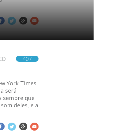
ED
407
New York Times
ia será
os sempre que
 som deles, e a