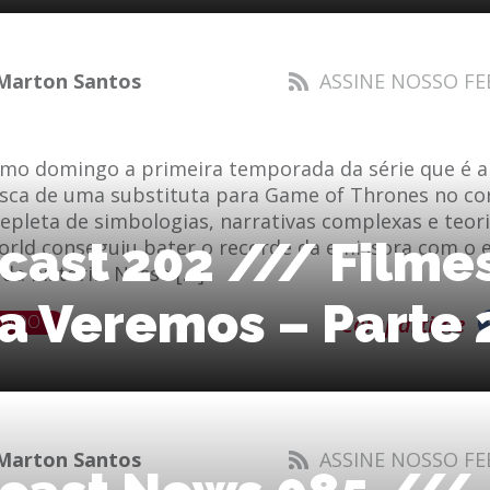
Marton Santos
ASSINE NOSSO FE
imo domingo a primeira temporada da série que é a
ca de uma substituta para Game of Thrones no co
pleta de simbologias, narrativas complexas e teor
cast 202 /// Filme
orld conseguiu bater o recorde da emissora com o e
 da história. Nesse […]
a Veremos – Parte 
ENDO
Compartilhe
Marton Santos
ASSINE NOSSO FE