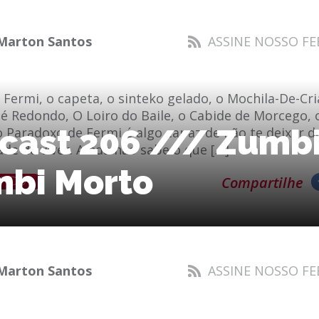
Marton Santos
ASSINE NOSSO FE
Fermi, o capeta, o sinteko gelado, o Mochila-De-Cri
é Redondo, O Loiro do Baile, o Cabide de Morcego, 
icast 206 /// Zumb
Paradoxo de Fermi é algo capaz de não te deixar do
tade de viver. Ainda não sabe o que […]
mbi Morto
ENDO
Compartilhe
Marton Santos
ASSINE NOSSO FE