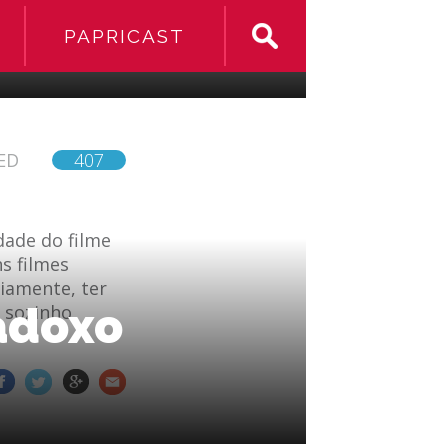
PAPRICAST
ED
407
dade do filme
s filmes
iamente, ter
adoxo
e sozinho