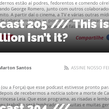
ernos estão aí podres, fedorentos e comendo cére
ando George Romero, junto com outros colaboradore
ito. A partir daí o cinema, a TV e várias outras míd
cast 205 /// This is
e cabeça em todas as possibilidades narrativas que
oporcionar. No episódio de hoje falamos […]
lion isn’t it?
ENDO
Compartilhe
Marton Santos
ASSINE NOSSO FE
 (ou a Força) que esse podcast estivesse pronto par
epois de recebermos a notícia sobre a morte de Car
rincesa Leia. Que esse programa, as risadas e lemb
cast 204 ///
seu trabalho será lembrado por muitas e muitas ge