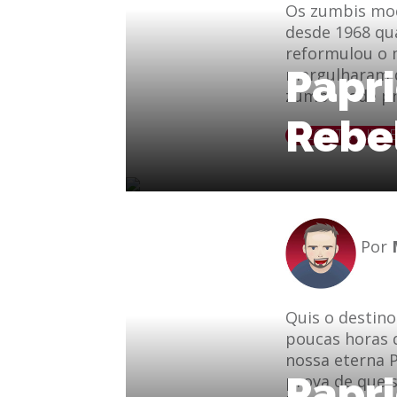
Os zumbis mod
desde 1968 qu
reformulou o m
Papri
mergulharam d
zumbi pode pr
Rebel
le
e-mail
CONTINUE L
Por
Quis o destino
poucas horas d
nossa eterna P
Papri
prova de que 