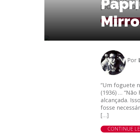
Papri
[DOWNLOAD] Fi
Mirro
le
e-mail
CONTINUE L
Por
“Um foguete n
(1936) … “Não 
alcançada. Iss
fosse necessár
[…]
le
e-mail
CONTINUE L