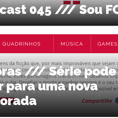
cast 045 /// Sou F
Marton Santos
ASSINE NOSSO FE
QUADRINHOS
MÚSICA
GAMES
ns da ficção que, por mais improváveis que sejam 
ras /// Série pode
cabam nos convencendo que dão conta do recado. 
isma, esses personagens transformam desafios imp
r para uma nova
ia-a-dia. Desafiar a morte e ganhar sempre é o seu 
ersonagens que não só transformam o impossível e
orada
ENDO
Compartilhe