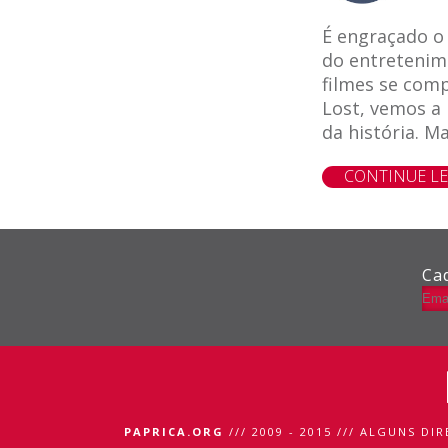
É engraçado o
do entretenim
filmes se com
Lost, vemos a 
da história. M
le
e-mail
CONTINUE L
Ca
PAPRICA.ORG
/// 2009 - 2015 /// ALGUNS DI