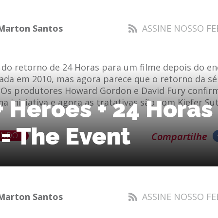
Marton Santos
ASSINE NOSSO FE
u do retorno de 24 Horas para um filme depois do e
ada em 2010, mas agora parece que o retorno da sé
Os produtores Howard Gordon e David Fury confir
+ Heroes + 24 Horas
a iniciativa e agora as tratativas são com Kiefer Su
= The Event
ENDO
Compartilhe
Marton Santos
ASSINE NOSSO FE