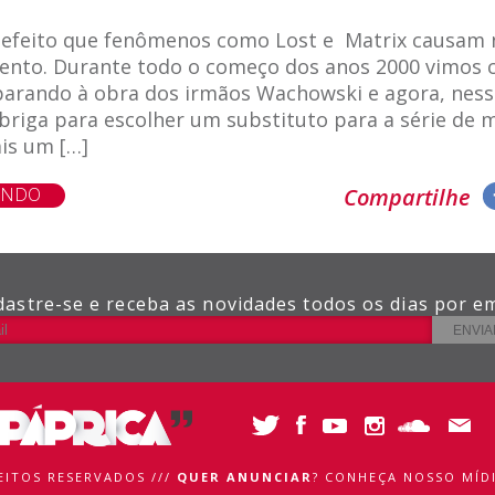
 efeito que fenômenos como Lost e Matrix causam n
ento. Durante todo o começo dos anos 2000 vimos c
parando à obra dos irmãos Wachowski e agora, ness
briga para escolher um substituto para a série de 
ais um […]
ENDO
Compartilhe
dastre-se e receba as novidades todos os dias por em
REITOS RESERVADOS ///
QUER ANUNCIAR
?
CONHEÇA NOSSO MÍDI