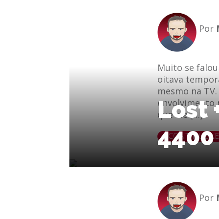
Por
Muito se falo
oitava tempor
mesmo na TV. 
Lost 
envolvimento n
que ele […]
4400 
le
e-mail
CONTINUE L
Por