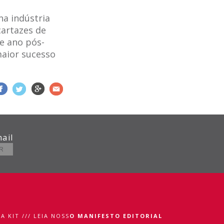
a indústria
artazes de
e ano pós-
maior sucesso
ail
A KIT
///
LEIA NOSS
O MANIFESTO EDITORIAL