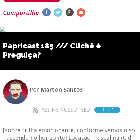
Compartilhe
Papricast 185 /// Clichê é
Preguiça?
Por
Marton Santos
3.367
ASSINE NOSSO FEED
[sobre trilha emocionante, conforme vemos o sol
nascendo no horizonte] Locução masculina (Cid