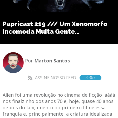
Papricast 219 /// Um Xenomorfo
Incomoda Muita Gente…
Por
Marton Santos
3.367
ASSINE NOSSO FEED
Alien foi uma revolução no cinema de ficção láááá
nos finalzinho dos anos 70 e, hoje, quase 40 anos
depois do lançamento do primeiro filme essa
franquia e, principalmente, a criatura idealizada