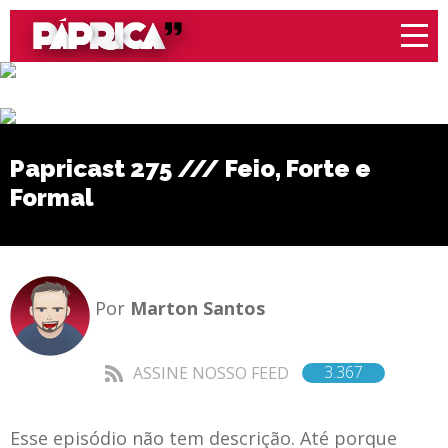
Papricast 275 /// Feio, Forte e
Formal
Por
Marton Santos
3.367
ASSINE NOSSO FEED
Esse episódio não tem descrição. Até porque