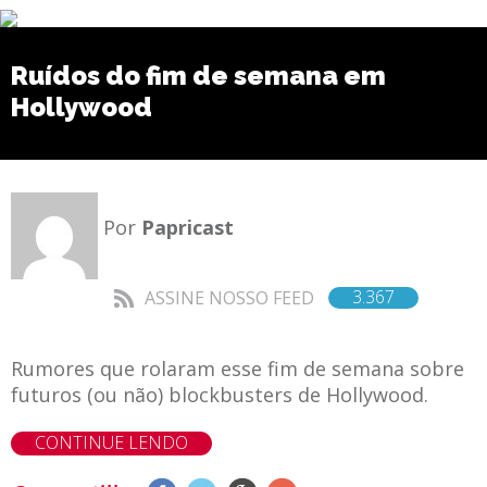
Ruídos do fim de semana em
Hollywood
Por
Papricast
3.367
ASSINE NOSSO FEED
Rumores que rolaram esse fim de semana sobre
futuros (ou não) blockbusters de Hollywood.
CONTINUE LENDO