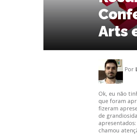
Confe
Arts 
Por
Ok, eu não tin
que foram apr
fizeram apre
de grandiosid
apresentados:
chamou atençã