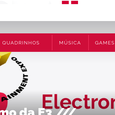
QUADRINHOS
MÚSICA
GAMES
mo da E3 ///