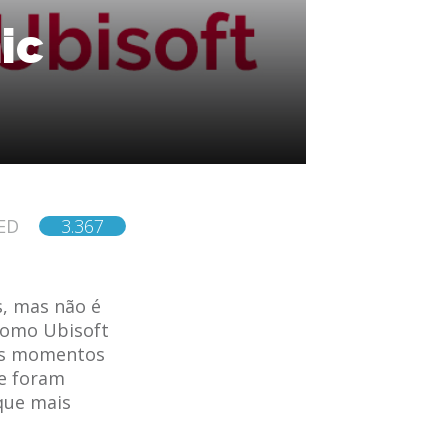
ic
ED
3.367
s, mas não é
como Ubisoft
os momentos
te foram
que mais