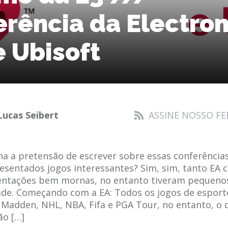
rência da Electron
e Ubisoft
Lucas Seibert
ASSINE NOSSO FE
ha a pretensão de escrever sobre essas conferência
esentados jogos interessantes? Sim, sim, tanto EA 
sentações bem mornas, no entanto tiveram pequen
ade. Começando com a EA: Todos os jogos de espor
 Madden, NHL, NBA, Fifa e PGA Tour, no entanto, o 
o […]