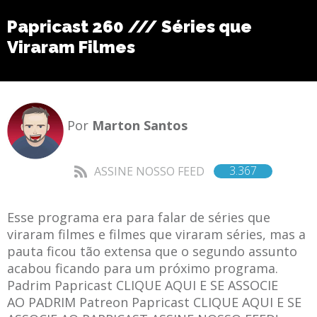
Papricast 260 /// Séries que
Viraram Filmes
Por
Marton Santos
3.367
ASSINE NOSSO FEED
Esse programa era para falar de séries que
viraram filmes e filmes que viraram séries, mas a
pauta ficou tão extensa que o segundo assunto
acabou ficando para um próximo programa.
Padrim Papricast CLIQUE AQUI E SE ASSOCIE
AO PADRIM Patreon Papricast CLIQUE AQUI E SE