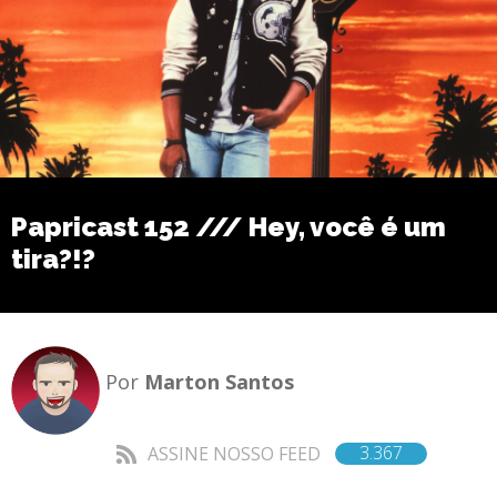
Papricast 152 /// Hey, você é um
tira?!?
Por
Marton Santos
3.367
ASSINE NOSSO FEED