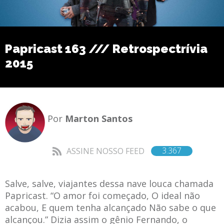
Papricast 163 /// Retrospectrívia
2015
Por
Marton Santos
3.367
ASSINE NOSSO FEED
Salve, salve, viajantes dessa nave louca chamada
Papricast. “O amor foi começado, O ideal não
acabou, E quem tenha alcançado Não sabe o que
alcançou.” Dizia assim o gênio Fernando, o