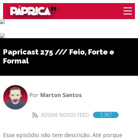
Papricast 275 /// Feio, Forte e
Formal
Por
Marton Santos
3.367
ASSINE NOSSO FEED
Esse episódio não tem descrição. Até porque