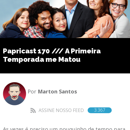
Papricast 170 /// A Primeira
Temporada me Matou
Por
Marton Santos
3.367
ASSINE NOSSO FEED
As vezes é preciso um pouquinho de tempo para