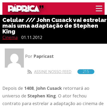
Celular /// John Cusack vai estrelar
mais uma adaptação de Stephen
King
Cinema
01.11.2012
Por
Papricast
215
ASSINE NOSSO FEED
Depois de
1408
,
John Cusack
retornará ao
universo de
Stephen King
. O ator fechou
contrato para estrelar a adaptação ao cinema de