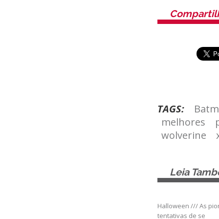
Compartil
TAGS:
Batm
melhores
wolverine
Leia Tam
Halloween /// As pio
tentativas de se