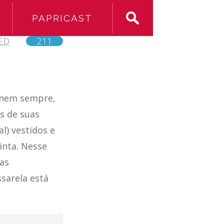
PAPRICAST
ED
211
, nem sempre,
s de suas
l) vestidos e
inta. Nesse
as
sarela está