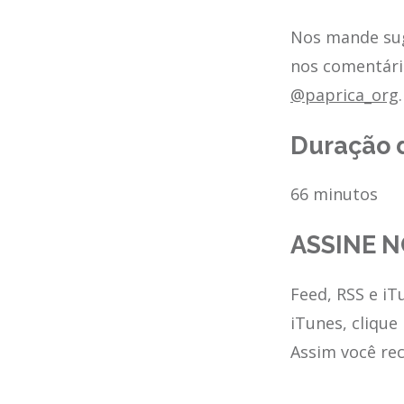
Nos mande sug
nos comentári
@paprica_org
.
Duração 
66 minutos
ASSINE N
Feed, RSS e iT
iTunes, clique
Assim você re