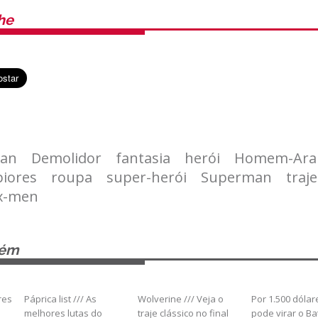
he
an
Demolidor
fantasia
herói
Homem-Ara
piores
roupa
super-herói
Superman
traje
x-men
bém
res
Páprica list /// As
Wolverine /// Veja o
Por 1.500 dólar
melhores lutas do
traje clássico no final
pode virar o B