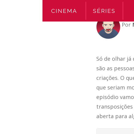
CINEMA
SÉRIES
Por
Só de olhar j
são as pessoas
criações. O qu
que seriam mot
episódio vamo
transposições 
aberta para a