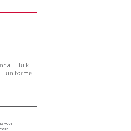
nha
Hulk
uniforme
es você
atman