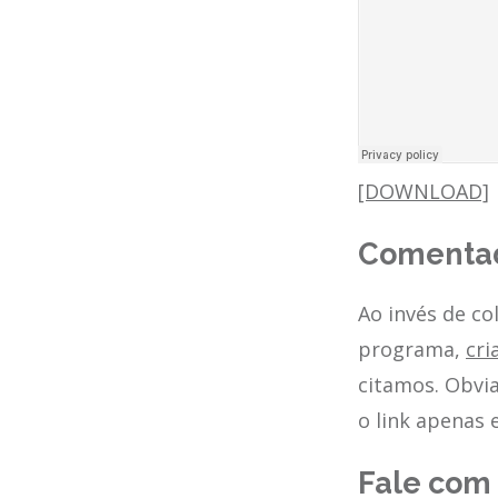
[DOWNLOAD]
Comentad
Ao invés de co
programa,
cri
citamos. Obvia
o link apenas 
Fale com