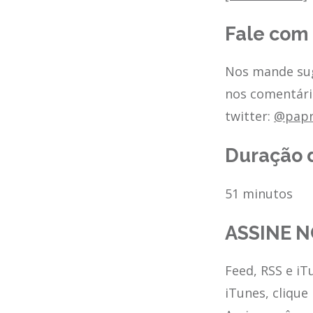
Fale com
Nos mande sug
nos comentári
twitter:
@papr
Duração 
51 minutos
ASSINE N
Feed, RSS e iT
iTunes, clique