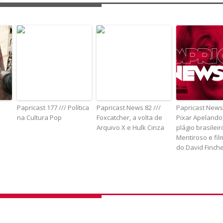
Papricast 177 /// Política
Papricast News 82 ///
Papricast News 
na Cultura Pop
Foxcatcher, a volta de
Pixar Apelando
Arquivo X e Hulk Cinza
plágio brasilei
Mentiroso e fi
do David Finch