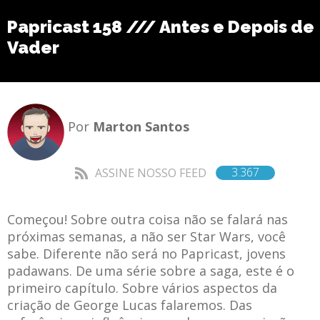
Papricast 158 /// Antes e Depois de
Vader
Por
Marton Santos
3.367
ASSINE NOSSO FEED
Começou! Sobre outra coisa não se falará nas
próximas semanas, a não ser Star Wars, você
sabe. Diferente não será no Papricast, jovens
padawans. De uma série sobre a saga, este é o
primeiro capítulo. Sobre vários aspectos da
criação de George Lucas falaremos. Das