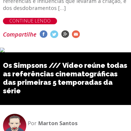
referências e influências que levaram a criação, e
dos desdobramentos […]
CONTINUE LENDO
Compartilhe
Os Simpsons /// Vídeo reúne todas
as referências cinematográficas
das primeiras 5 temporadas da
série
Por
Marton Santos