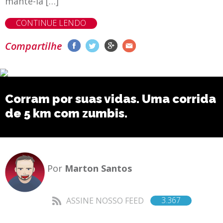
mantê-la […]
CONTINUE LENDO
Compartilhe
Corram por suas vidas. Uma corrida
de 5 km com zumbis.
Por
Marton Santos
3.367
ASSINE NOSSO FEED