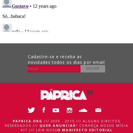
Cadastre-se e receba as
novidades todos os dias por email
PAPRICA.ORG
/// 2009 - 2015 /// ALGUNS DIREITOS
RESERVADOS ///
QUER ANUNCIAR
?
CONHEÇA NOSSO MÍDIA
KIT
///
LEIA NOSS
O MANIFESTO EDITORIAL