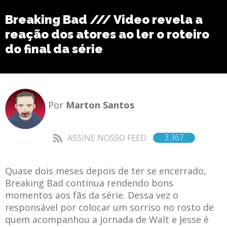
Breaking Bad /// Video revela a
reação dos atores ao ler o roteiro
do final da série
Por
Marton Santos
3.367
ASSINE NOSSO FEED
Quase dois meses depois de ter se encerrado,
Breaking Bad continua rendendo bons
momentos aos fãs da série. Dessa vez o
responsável por colocar um sorriso no rosto de
quem acompanhou a jornada de Walt e Jesse é