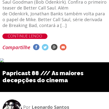
Saul Goodman (Bob Odenkirk). Confira o primeiro
teaser de Better Call Saul. Além
de Odenkirk, Jonathan Banks também volta para
o papel de Mike. Better Call Saul, série derivada
de Breaking Bad, contará a […]
CONTINUE LENDO
Compartilhe
Papricast 88 /// As maiores
decepções do cinema
Por
Leonardo Santos