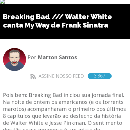
Breaking Bad /// Walter White
canta My Way de Frank Sinatra
Por
Marton Santos
3.367
ASSINE NOSSO FEED
Pois bem: Breaking Bad iniciou sua jornada final.
Na noite de ontem os americanos (e os torrents
marotos) acompanharam o primeiro dos últimos
8 capítulos que levarão ao desfecho da história
de Walter White e Jesse Pinkman. O sentimento
dos fãs nesse momento é um misto de