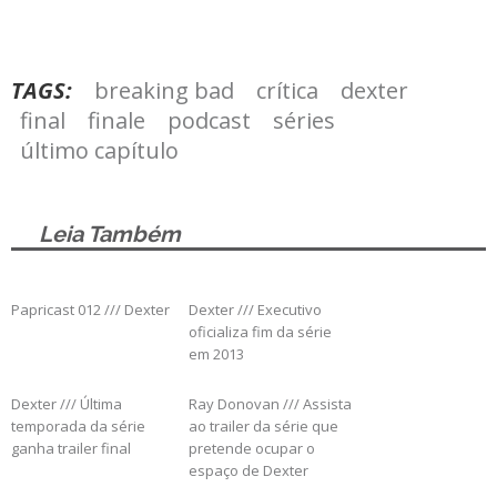
TAGS:
breaking bad
crítica
dexter
final
finale
podcast
séries
último capítulo
Leia Também
Papricast 012 /// Dexter
Dexter /// Executivo
oficializa fim da série
em 2013
Dexter /// Última
Ray Donovan /// Assista
temporada da série
ao trailer da série que
ganha trailer final
pretende ocupar o
espaço de Dexter