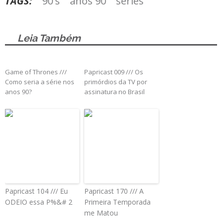
TAGS:
90's
anos 90
séries
Leia Também
Game of Thrones ///
Papricast 009 /// Os
Como seria a série nos
primórdios da TV por
anos 90?
assinatura no Brasil
Papricast 104 /// Eu
Papricast 170 /// A
ODEIO essa P%&# 2
Primeira Temporada
me Matou