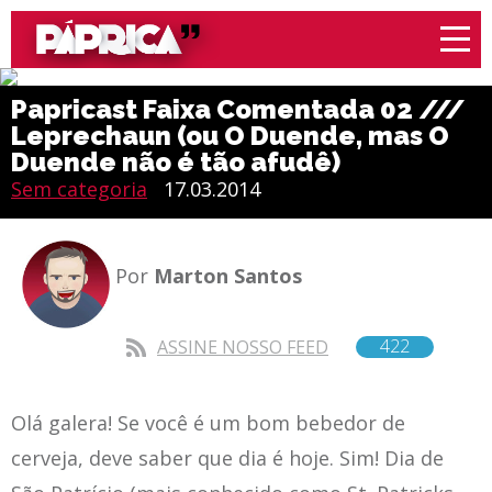
Papricast Faixa Comentada 02 ///
Leprechaun (ou O Duende, mas O
Duende não é tão afudê)
Sem categoria
17.03.2014
Por
Marton Santos
422
ASSINE NOSSO FEED
Olá galera! Se você é um bom bebedor de
cerveja, deve saber que dia é hoje. Sim! Dia de