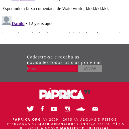
Cadastre-se e receba as
novidades todos os dias por email
PAPRICA.ORG
/// 2009 - 2015 /// ALGUNS DIREITOS
RESERVADOS ///
QUER ANUNCIAR
?
CONHEÇA NOSSO MÍDIA
KIT
///
LEIA NOSS
O MANIFESTO EDITORIAL