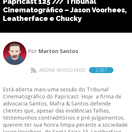
Papricast 125 /// Tribunal
Cinematográfico – Jason Voorhees,
Leatherface e Chucky
Por
Marton Santos
3.367
ASSINE NOSSO FEED
Está aberta mais uma sessão do Tribunal
Cinematográfico do Papricast. Hoje a firma de
advocacia Santos, Mafra & Santos defende
clientes que, apesar das evidências falhas,
testemunhos contraditórios e pré-julgamentos,
querem ter sua honra limpa perante a sociedade.
Jason Voorhees, de Sexta-Feira 13, Leatherface,