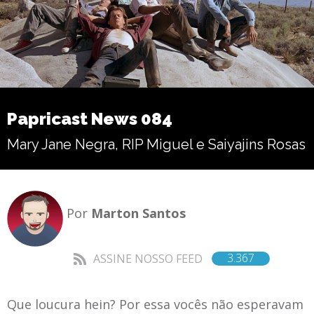
Papricast News 084
Mary Jane Negra, RIP Miguel e Saiyajins Rosas
Por
Marton Santos
3.367
ASSINE NOSSO FEED
Que loucura hein? Por essa vocês não esperavam