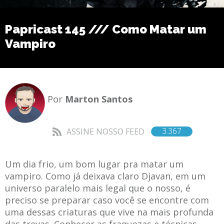
Papricast 145 /// Como Matar um
Vampiro
Por
Marton Santos
3.367
ASSINE NOSSO FEED
Um dia frio, um bom lugar pra matar um
vampiro. Como já deixava claro Djavan, em um
universo paralelo mais legal que o nosso, é
preciso se preparar caso você se encontre com
uma dessas criaturas que vive na mais profunda