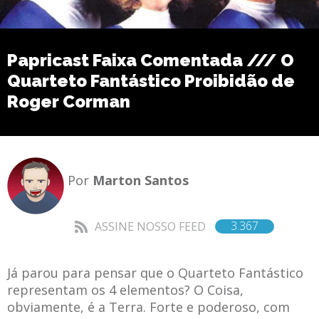
Papricast Faixa Comentada /// O
Quarteto Fantástico Proibidão de
Roger Corman
Por
Marton Santos
3.367
ASSINE NOSSO FEED
Já parou para pensar que o Quarteto Fantástico
representam os 4 elementos? O Coisa,
obviamente, é a Terra. Forte e poderoso, com