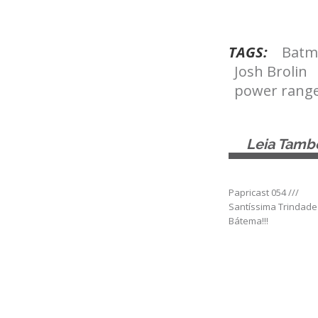
TAGS:
Batm
Josh Brolin
power rang
Leia Tam
Papricast 054 ///
Santíssima Trindade
Bátema!!!