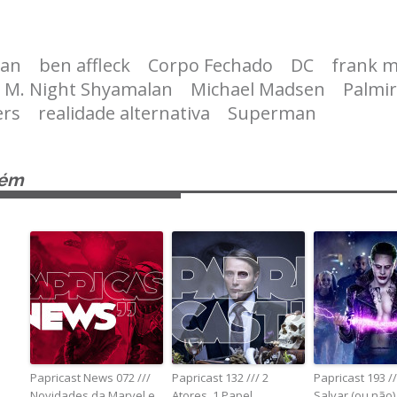
an
ben affleck
Corpo Fechado
DC
frank mi
M. Night Shyamalan
Michael Madsen
Palmi
ers
realidade alternativa
Superman
bém
Papricast News 072 ///
Papricast 132 /// 2
Papricast 193 /
Novidades da Marvel e
Atores, 1 Papel
Salvar (ou não)