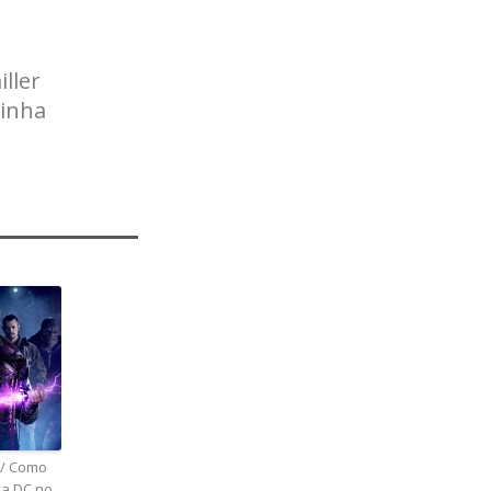
ller
rinha
// Como
 a DC no