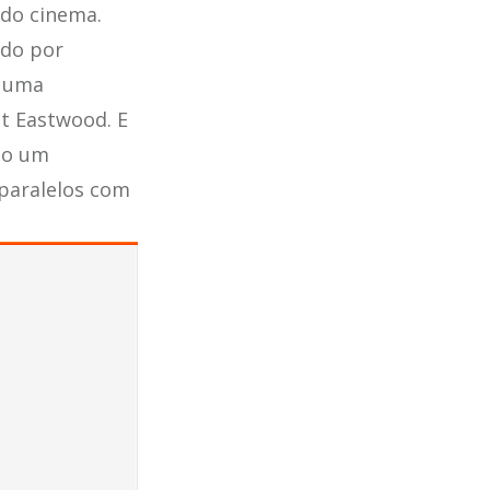
do cinema.
ido por
e uma
nt Eastwood. E
ndo um
 paralelos com