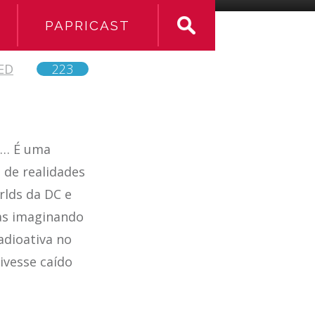
PAPRICAST
ED
223
as… É uma
 de realidades
rlds da DC e
as imaginando
adioativa no
ivesse caído