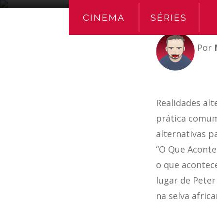
CINEMA
SÉRIES
Por
Realidades alt
prática comum
alternativas p
“O Que Aconte
o que acontece
lugar de Peter
na selva afric