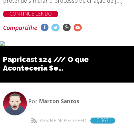
pretende simular o processo de criação de […]
CONTINUE LENDO
Compartilhe
Papricast 124 /// O que
Aconteceria Se…
Por
Marton Santos
3.367
ASSINE NOSSO FEED