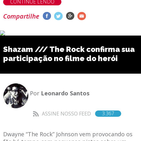
CONTINUE LENDO
Compartilhe
Shazam /// The Rock confirma sua
participação no filme do herói
Por
Leonardo Santos
3.367
ASSINE NOSSO FEED
Dwayne “The Rock” Johnson vem provocando os